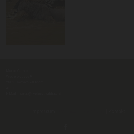
Marco Carniel
Wechselgasse 9
2802 Hochwolkersdorf
Austria
E-Mail:
marco@eyetoeyewildpix.at
Impressum
|
Datenschutzerklärung
|
Kontak
t